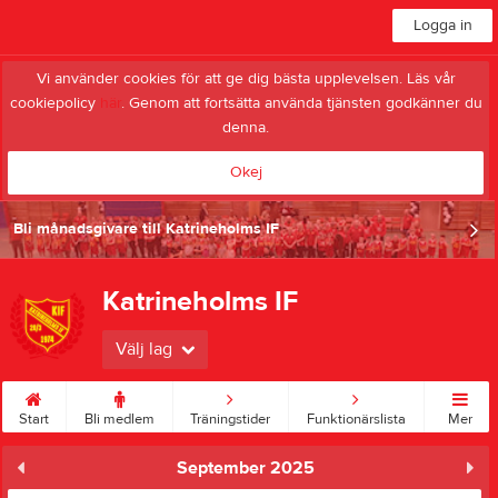
Logga in
Vi använder cookies för att ge dig bästa upplevelsen. Läs vår
cookiepolicy
här
. Genom att fortsätta använda tjänsten godkänner du
denna.
Okej
Bli månadsgivare till Katrineholms IF
Katrineholms IF
Välj lag
Start
Bli medlem
Träningstider
Funktionärslista
Mer
September 2025