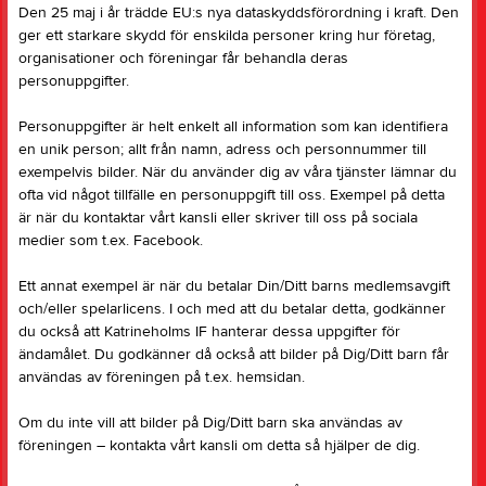
Den 25 maj i år trädde EU:s nya dataskyddsförordning i kraft. Den
ger ett starkare skydd för enskilda personer kring hur företag,
organisationer och föreningar får behandla deras
personuppgifter.
Personuppgifter är helt enkelt all information som kan identifiera
en unik person; allt från namn, adress och personnummer till
exempelvis bilder. När du använder dig av våra tjänster lämnar du
ofta vid något tillfälle en personuppgift till oss. Exempel på detta
är när du kontaktar vårt kansli eller skriver till oss på sociala
medier som t.ex. Facebook.
Ett annat exempel är när du betalar Din/Ditt barns medlemsavgift
och/eller spelarlicens. I och med att du betalar detta, godkänner
du också att Katrineholms IF hanterar dessa uppgifter för
ändamålet. Du godkänner då också att bilder på Dig/Ditt barn får
användas av föreningen på t.ex. hemsidan.
Om du inte vill att bilder på Dig/Ditt barn ska användas av
föreningen – kontakta vårt kansli om detta så hjälper de dig.