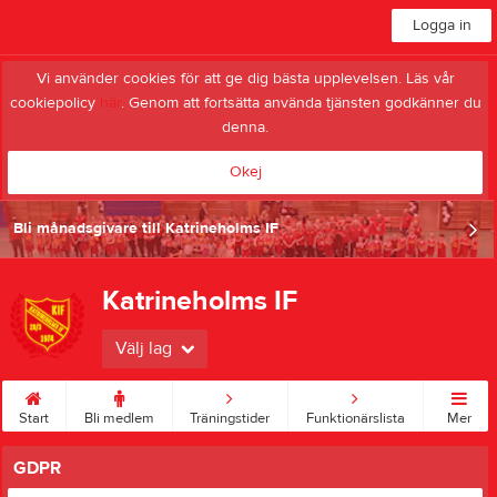
Logga in
Vi använder cookies för att ge dig bästa upplevelsen. Läs vår
cookiepolicy
här
. Genom att fortsätta använda tjänsten godkänner du
denna.
Okej
Bli månadsgivare till Katrineholms IF
Katrineholms IF
Välj lag
Start
Bli medlem
Träningstider
Funktionärslista
Mer
GDPR