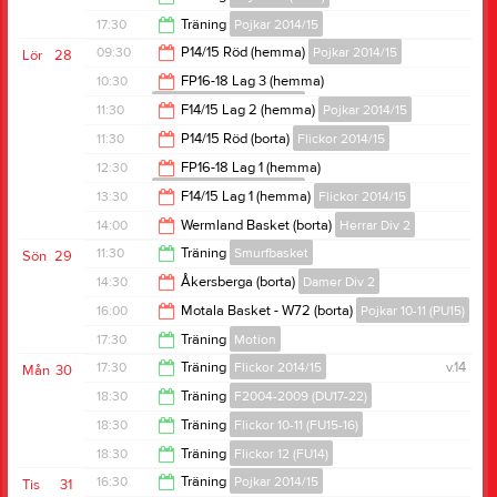
19:00
17:30
Träning
Pojkar 2014/15
19:00
09:30
P14/15 Röd (hemma)
Pojkar 2014/15
Lör
28
18:30
10:30
FP16-18 Lag 3 (hemma)
Flickor/pojkar 2016/17/18
10:30
11:30
F14/15 Lag 2 (hemma)
Pojkar 2014/15
11:30
11:30
P14/15 Röd (borta)
Flickor 2014/15
12:30
12:30
FP16-18 Lag 1 (hemma)
Flickor/pojkar 2016/17/18
12:30
13:30
F14/15 Lag 1 (hemma)
Flickor 2014/15
13:30
14:00
Wermland Basket (borta)
Herrar Div 2
14:30
11:30
Träning
Smurfbasket
Sön
29
16:00
14:30
Åkersberga (borta)
Damer Div 2
12:20
16:00
Motala Basket - W72 (borta)
Pojkar 10-11 (PU15)
16:30
17:30
Träning
Motion
18:00
17:30
Träning
Flickor 2014/15
v.14
Mån
30
19:00
18:30
Träning
F2004-2009 (DU17-22)
18:30
18:30
Träning
Flickor 10-11 (FU15-16)
20:00
18:30
Träning
Flickor 12 (FU14)
20:00
16:30
Träning
Pojkar 2014/15
Tis
31