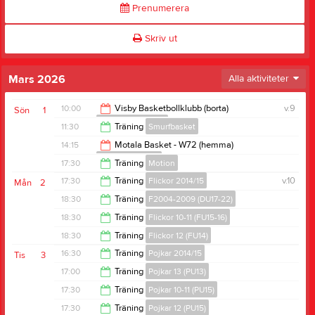
Prenumerera
Skriv ut
Mars 2026
Alla aktiviteter
10:00
Visby Basketbollklubb (borta)
v.9
Sön
1
Pojkar 10-11 (PU15)
11:30
Träning
Smurfbasket
12:00
14:15
Motala Basket - W72 (hemma)
Flickor 12 (FU14)
12:20
17:30
Träning
Motion
16:15
17:30
Träning
Flickor 2014/15
v.10
Mån
2
19:00
18:30
Träning
F2004-2009 (DU17-22)
18:30
18:30
Träning
Flickor 10-11 (FU15-16)
20:00
18:30
Träning
Flickor 12 (FU14)
20:00
16:30
Träning
Pojkar 2014/15
Tis
3
20:00
17:00
Träning
Pojkar 13 (PU13)
17:30
17:30
Träning
Pojkar 10-11 (PU15)
18:30
17:30
Träning
Pojkar 12 (PU15)