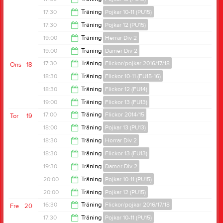
17:30
17:30
Träning
Pojkar 10-11 (PU15)
18:30
17:30
Träning
Pojkar 12 (PU15)
19:00
19:00
Träning
Herrar Div 2
19:00
19:00
Träning
Damer Div 2
20:30
17:30
Träning
Flickor/pojkar 2016/17/18
Ons
18
20:30
18:30
Träning
Flickor 10-11 (FU15-16)
18:30
18:30
Träning
Flickor 12 (FU14)
20:00
19:00
Träning
Flickor 13 (FU13)
20:00
17:00
Träning
Flickor 2014/15
Tor
19
20:30
18:00
Träning
Pojkar 13 (PU13)
18:00
18:30
Träning
Herrar Div 2
19:30
18:30
Träning
Flickor 13 (FU13)
20:00
19:30
Träning
Damer Div 2
20:00
20:00
Träning
Pojkar 10-11 (PU15)
21:00
20:00
Träning
Pojkar 12 (PU15)
21:30
16:30
Träning
Flickor/pojkar 2016/17/18
Fre
20
21:30
17:30
Träning
Pojkar 10-11 (PU15)