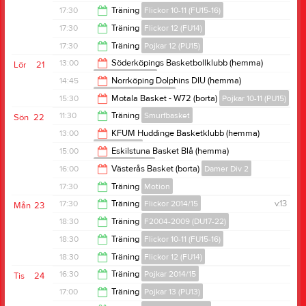
17:30
17:30
Träning
Flickor 10-11 (FU15-16)
19:00
17:30
Träning
Flickor 12 (FU14)
19:00
17:30
Träning
Pojkar 12 (PU15)
19:00
13:00
Söderköpings Basketbollklubb (hemma)
Lör
21
Flickor 13 (FU13)
19:00
14:45
Norrköping Dolphins DIU (hemma)
Flickor 10-11 (FU15-16)
15:00
15:30
Motala Basket - W72 (borta)
Pojkar 10-11 (PU15)
16:45
11:30
Träning
Smurfbasket
Sön
22
17:30
13:00
KFUM Huddinge Basketklubb (hemma)
Herrar Div 2
12:20
15:00
Eskilstuna Basket Blå (hemma)
Pojkar 13 (PU13)
15:00
16:00
Västerås Basket (borta)
Damer Div 2
17:00
17:30
Träning
Motion
18:00
17:30
Träning
Flickor 2014/15
v.13
Mån
23
19:00
18:30
Träning
F2004-2009 (DU17-22)
18:30
18:30
Träning
Flickor 10-11 (FU15-16)
20:00
18:30
Träning
Flickor 12 (FU14)
20:00
16:30
Träning
Pojkar 2014/15
Tis
24
20:00
17:00
Träning
Pojkar 13 (PU13)