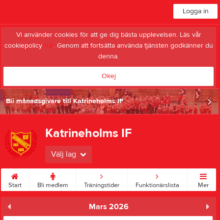
Logga in
Vi använder cookies för att ge dig bästa upplevelsen. Läs vår
cookiepolicy
här
. Genom att fortsätta använda tjänsten godkänner du
denna.
Okej
Bli månadsgivare till Katrineholms IF
Katrineholms IF
Välj lag
Start
Bli medlem
Träningstider
Funktionärslista
Mer
Mars 2026