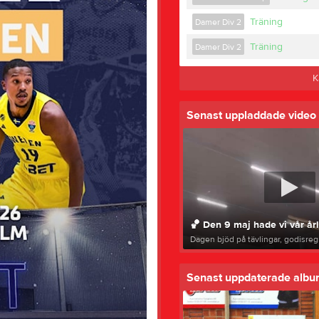
Träning
Damer Div 2
Träning
Damer Div 2
K
Senast uppladdade video
Dagen bjöd på tävlingar, godisreg
Senast uppdaterade alb