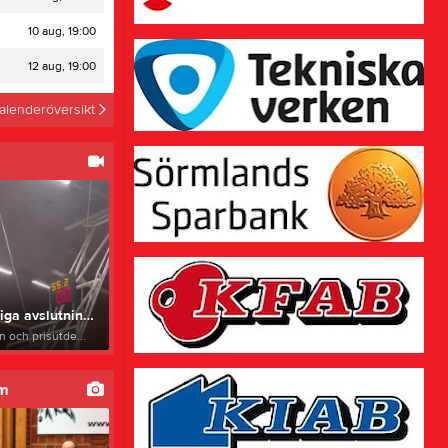
Om klubben
10 aug, 19:00
Bilder
12 aug, 19:00
Video
Gästbok
alenderöversikt
Sponsorer
Kontakt
Länkar
Policy
Stadgar
Utbildning
Drogpolicy
KatrineholmsVeckan
GDPR
🏀 Den 9 maj hade vi vår årliga avslutning i Nyhemshallen!
ANDTS - policy
n och prisutde...
um