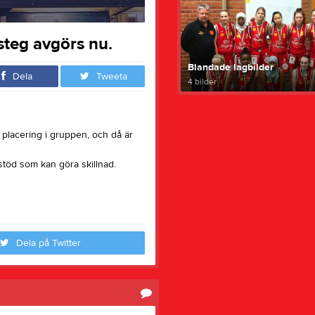
steg avgörs nu.
Blandade lagbilder
Dela
Tweeta
4 bilder
 placering i gruppen, och då är
t stöd som kan göra skillnad.
Dela på Twitter