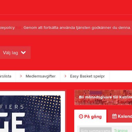
kiepolicy
här
. Genom att fortsätta använda tjänsten godkänner du denna.
Välj lag
slista
Medlemsavgifter
Easy Basket spelpr
Bli månadsgivare till Katri
Kalend
På gång
Träning
Girls summercamp