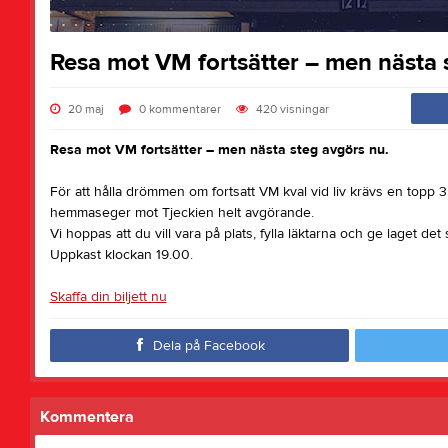
Resa mot VM fortsätter – men nästa 
20 maj
0
kommentarer
420
visningar
Resa mot VM fortsätter – men nästa steg avgörs nu.
För att hålla drömmen om fortsatt VM kval vid liv krävs en topp 3
hemmaseger mot Tjeckien helt avgörande.
Vi hoppas att du vill vara på plats, fylla läktarna och ge laget de
Uppkast klockan 19.00.
Skaffa din biljett nu
Dela på Facebook
Kommentera