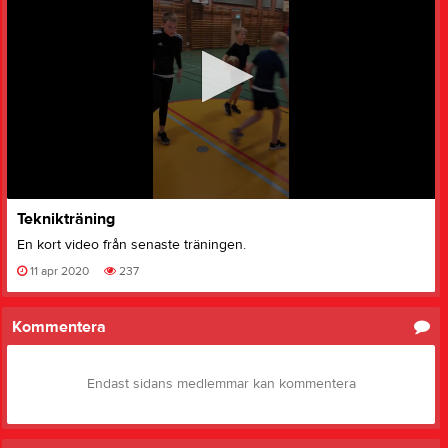
0
Teknikträning
seconds
of
En kort video från senaste träningen.
0
seconds
11 apr 2020
237
Kommentera
Endast sidans medlemmar kan kommentera