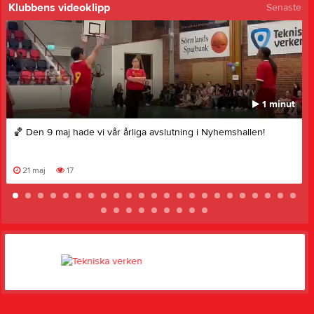
Klubbens videoklipp
Senaste
1 minut
🏀 Den 9 maj hade vi vår årliga avslutning i Nyhemshallen!
21 maj
17