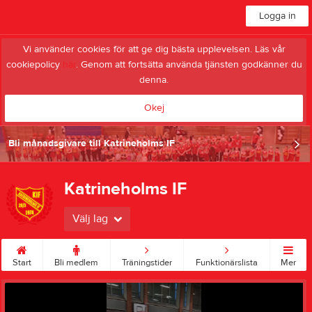
Logga in
Vi använder cookies för att ge dig bästa upplevelsen. Läs vår
cookiepolicy
här
. Genom att fortsätta använda tjänsten godkänner du
denna.
Okej
Bli månadsgivare till Katrineholms IF
Katrineholms IF
Välj lag
Start
Bli medlem
Träningstider
Funktionärslista
Mer