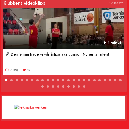
Klubbens videoklipp
Senaste
1 minut
🏀 Den 9 maj hade vi vår årliga avslutning i Nyhemshallen!
21 maj
17