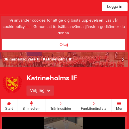
Logga in
Vi använder cookies för att ge dig bästa upplevelsen. Läs vår
cookiepolicy
här
. Genom att fortsätta använda tjänsten godkänner du
denna.
Okej
Bli månadsgivare till Katrineholms IF
Katrineholms IF
Välj lag
Start
Bli medlem
Träningstider
Funktionärslista
Mer